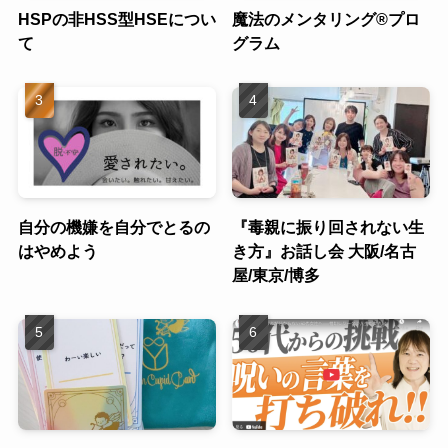
HSPの非HSS型HSEについ
魔法のメンタリング®︎プロ
て
グラム
自分の機嫌を自分でとるの
『毒親に振り回されない生
はやめよう
き方』お話し会 大阪/名古
屋/東京/博多