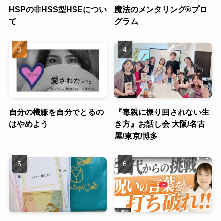
HSPの非HSS型HSEについ
魔法のメンタリング®︎プロ
て
グラム
自分の機嫌を自分でとるの
『毒親に振り回されない生
はやめよう
き方』お話し会 大阪/名古
屋/東京/博多