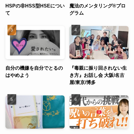
HSPの非HSS型HSEについ
魔法のメンタリング®︎プロ
て
グラム
自分の機嫌を自分でとるの
『毒親に振り回されない生
はやめよう
き方』お話し会 大阪/名古
屋/東京/博多