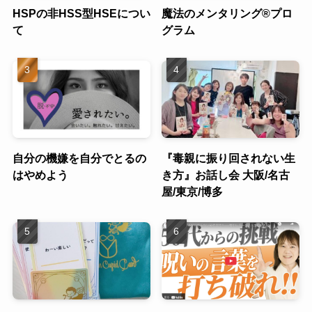
HSPの非HSS型HSEについ
魔法のメンタリング®︎プロ
て
グラム
自分の機嫌を自分でとるの
『毒親に振り回されない生
はやめよう
き方』お話し会 大阪/名古
屋/東京/博多