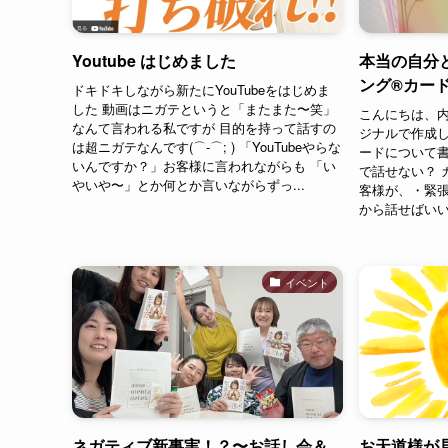
Youtube はじめました
本当の自分
ング®︎カー
ドキドキしながら新たにYouTubeをはじめま
した 動画はニガテというと「またまた〜笑」
こんにちは、内
なんて言われる私ですが 目的を持って話すの
ジナルで作成し
は超ニガテなんです(⌒-⌒; ) 「YouTubeやらな
ードについて書
いんですか？」お客様に言われながらも 「い
で話せない？ 
やいや〜」とか何とか言いながらずっ...
客様が、・緊
から話せばいい
イベント
ネガティブ新事実！？〜お話し会＆
お天道様が