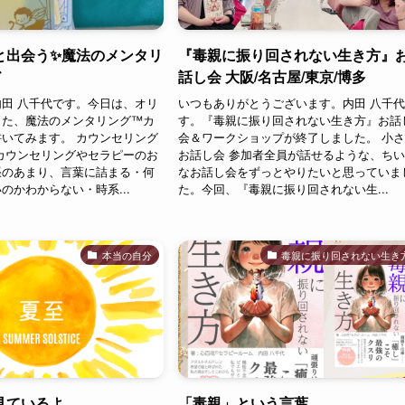
と出会う✨魔法のメンタリ
『毒親に振り回されない生き方』
ド
話し会 大阪/名古屋/東京/博多
田 八千代です。今日は、オリ
いつもありがとうございます。内田 八千
た、魔法のメンタリング™︎カ
す。『毒親に振り回されない生き方』お話
いてみます。 カウンセリング
会＆ワークショップが終了しました。 小
カウンセリングやセラピーのお
お話し会 参加者全員が話せるような、ち
張のあまり、言葉に詰まる・何
なお話し会をずっとやりたいと思っていま
のかわからない・時系...
た。今回、『毒親に振り回されない生...
本当の自分
毒親に振り回されない生き
見ているよ
「毒親」という言葉