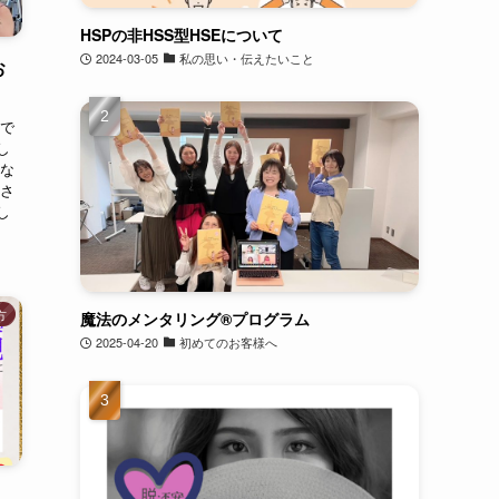
HSPの非HSS型HSEについて
2024-03-05
私の思い・伝えたいこと
お
代で
し
さな
いさ
し
方
魔法のメンタリング®︎プログラム
2025-04-20
初めてのお客様へ