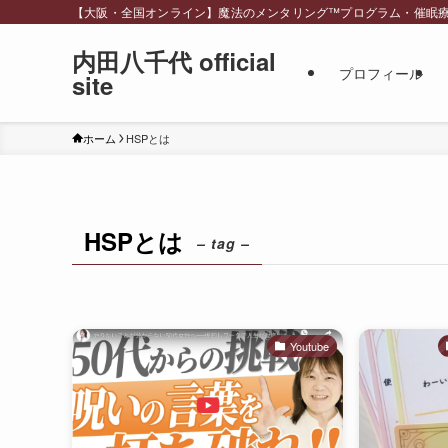
【大阪・全国オンライン】魔法のメンタリング™︎プログラム・催眠療法・スピリ
内田八千代 official
プロフィール
site
ホーム
HSPとは
HSPとは
– tag –
Youtube