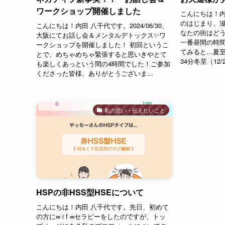
ワークショップ開催しました
こんにちは！内
のはじまり、
こんにちは！内田 八千代です。2024/06/30、
なたの街はどう
大阪にてお話し会＆メンタルデトックス✨ワ
一番昼間の時間
ークショップを開催しました！ 初回というこ
てみると…夏至
とで、めちゃめちゃ緊張すると思いきやとて
34分冬至（12/
も楽しくあっという間の4時間でした！ご参加
くださった皆様、ありがとうございま...
私の思い・伝えたいこと
HSPの非HSS型HSEについて
こんにちは！内田 八千代です。先日、初めて
の方に∞ i f ∞セラピーをしたのですが、トッ