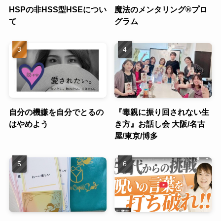
HSPの非HSS型HSEについ
魔法のメンタリング®︎プロ
て
グラム
自分の機嫌を自分でとるの
『毒親に振り回されない生
はやめよう
き方』お話し会 大阪/名古
屋/東京/博多