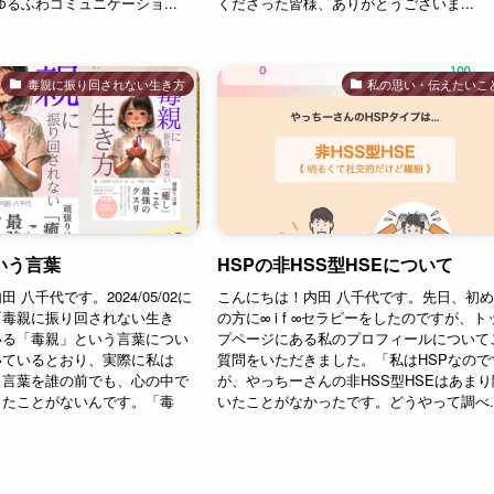
ゆるふわコミュニケーショ...
くださった皆様、ありがとうございま...
毒親に振り回されない生き方
私の思い・伝えたいこ
いう言葉
HSPの非HSS型HSEについて
 八千代です。2024/05/02に
こんにちは！内田 八千代です。先日、初
『毒親に振り回されない生き
の方に∞ i f ∞セラピーをしたのですが、ト
いる「毒親」という言葉につい
プページにある私のプロフィールについて
いているとおり、実際に私は
質問をいただきました。「私はHSPなので
う言葉を誰の前でも、心の中で
が、やっちーさんの非HSS型HSEはあまり
ったことがないんです。「毒
いたことがなかったです。どうやって調べ..