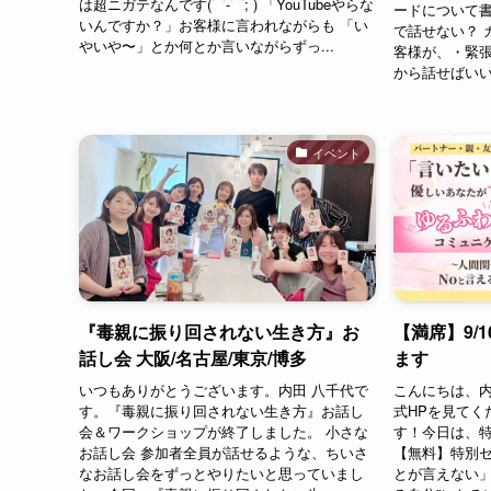
は超ニガテなんです(⌒-⌒; ) 「YouTubeやらな
ードについて書
いんですか？」お客様に言われながらも 「い
で話せない？ 
やいや〜」とか何とか言いながらずっ...
客様が、・緊
から話せばいい
イベント
『毒親に振り回されない生き方』お
【満席】9/
話し会 大阪/名古屋/東京/博多
ます
いつもありがとうございます。内田 八千代で
こんにちは、内
す。『毒親に振り回されない生き方』お話し
式HPを見てく
会＆ワークショップが終了しました。 小さな
す！今日は、
お話し会 参加者全員が話せるような、ちいさ
【無料】特別セ
なお話し会をずっとやりたいと思っていまし
とが言えない」