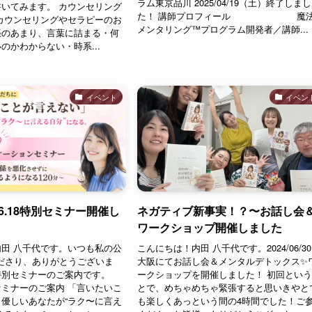
ラム東京品川 2025/04/19（土）終了しまし
いてみます。 カウンセリング
た！ 講師プロフィール 魔法
カウンセリングやセラピーのお
メンタリング™︎プログラム開発者／講師...
張のあまり、言葉に詰まる・何
のかわからない・時系...
イベント
イベン
16.18特別セミナー開催し
ネガティブ新事実！？〜お話し会
ワークショップ開催しました
田 八千代です。いつも私の公
こんにちは！内田 八千代です。2024/06/3
ださり、ありがとうございま
大阪にてお話し会＆メンタルデトックス✨
特別セミナーのご案内です。
ークショップを開催しました！ 初回とい
ミナーのご案内 「言いたいこ
とで、めちゃめちゃ緊張すると思いきやと
優しいあなたが“ラク〜に言え
も楽しくあっという間の4時間でした！ご