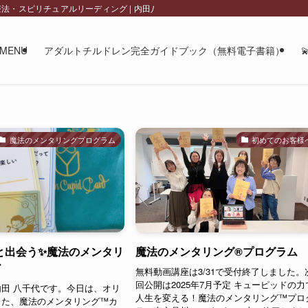
チュアルリーディング | 内田八千代 official site
MENU
アダルトチルドレン完全ガイドブック（無料電子書籍）
魔法のメンタリングプログラム
初めてのお客様
と出会う✨魔法のメンタリ
魔法のメンタリング®︎プログラム
ド
無料動画講座は3/31で受付終了しました。
回公開は2025年7月予定 キューピッドの力
田 八千代です。今日は、オリ
人生を変える！魔法のメンタリング™︎プロ
た、魔法のメンタリング™︎カ