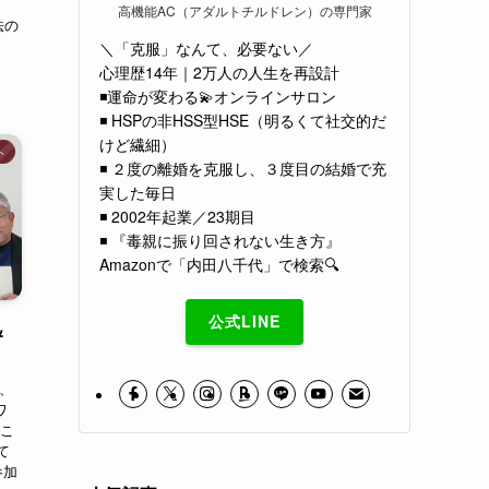
高機能AC（アダルトチルドレン）の専門家
の
＼「克服」なんて、必要ない／
心理歴14年｜2万人の人生を再設計
◾️運命が変わる💫オンラインサロン
◾️ HSPの非HSS型HSE（明るくて社交的だ
けど繊細）
ト
◾️ ２度の離婚を克服し、３度目の結婚で充
実した毎日
◾️ 2002年起業／23期目
◾️ 『毒親に振り回されない生き方』
Amazonで「内田八千代」で検索🔍
公式LINE
＆
0、
ワ
うこ
て
参加