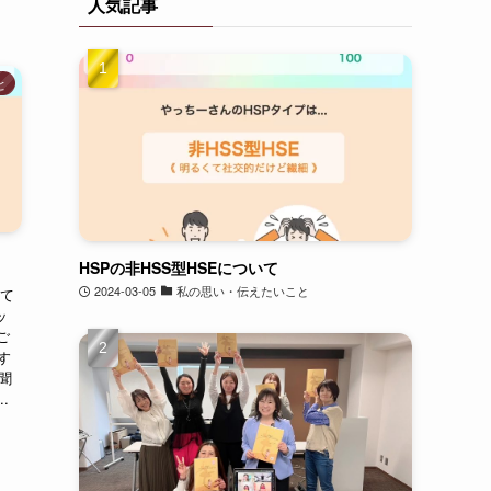
人気記事
と
HSPの非HSS型HSEについて
2024-03-05
私の思い・伝えたいこと
めて
ッ
ご
す
聞
.