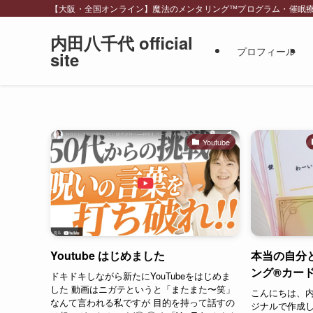
【大阪・全国オンライン】魔法のメンタリング™︎プログラム・催眠療法・スピリ
内田八千代 official
プロフィール
site
Youtube
Youtube はじめました
本当の自分
ング®︎カー
ドキドキしながら新たにYouTubeをはじめま
した 動画はニガテというと「またまた〜笑」
こんにちは、内
なんて言われる私ですが 目的を持って話すの
ジナルで作成し