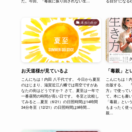
た。今回、『毒親に振り回されない生...
る自分”になる
本当の自分
お天道様が見ているよ
「毒親」と
こんにちは！内田 八千代です。 今日から夏至
こんにちは！内田
のはじまり、滋賀近江八幡では雨空ですがあ
出版する、 
なたの街はどうですか？ さて、夏至は一年で
方』で使って
一番昼間の時間が長い日です。 冬至と比較し
て。本にも書
てみると…夏至（6/21）の日照時間は14時間
「毒親」とい
34分冬至（12/21）の日照時間は9時間...
もまったく使
親...