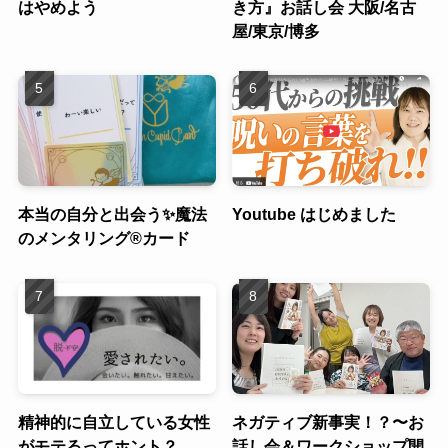
はやめよう
き方』お話し会 大阪/名古
屋/東京/博多
本当の自分と出会う✨魔法
Youtube はじめました
のメンタリング®︎カード
精神的に自立している女性
ネガティブ新事実！？〜お
がモテるってホント？
話し会＆ワークショップ開