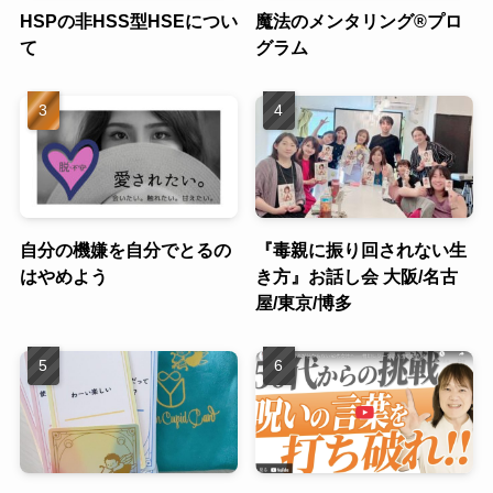
HSPの非HSS型HSEについ
魔法のメンタリング®︎プロ
て
グラム
自分の機嫌を自分でとるの
『毒親に振り回されない生
はやめよう
き方』お話し会 大阪/名古
屋/東京/博多