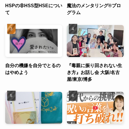
HSPの非HSS型HSEについ
魔法のメンタリング®︎プロ
て
グラム
自分の機嫌を自分でとるの
『毒親に振り回されない生
はやめよう
き方』お話し会 大阪/名古
屋/東京/博多