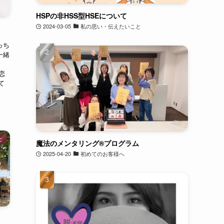
HSPの非HSS型HSEについて
2024-03-05
私の思い・伝えたいこと
っち
一緒
明
恋
て
と
魔法のメンタリング®︎プログラム
2025-04-20
初めてのお客様へ