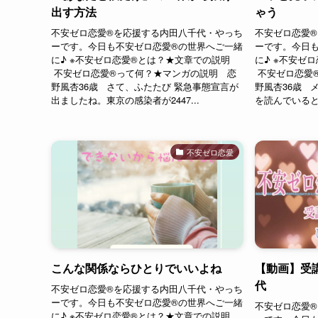
出す方法
ゃう
不安ゼロ恋愛®︎を応援する内田八千代・やっち
不安ゼロ恋愛®
ーです。今日も不安ゼロ恋愛®︎の世界へご一緒
ーです。今日も
に♪ ※不安ゼロ恋愛®︎とは？★文章での説明
に♪ ※不安ゼ
不安ゼロ恋愛®︎って何？★マンガの説明 恋
不安ゼロ恋愛®
野風杏36歳 さて、ふたたび 緊急事態宣言が
野風杏36歳 
出ましたね。東京の感染者が2447...
を読んでいると彼
不安ゼロ恋愛
こんな関係ならひとりでいいよね
【動画】受講
代
不安ゼロ恋愛®︎を応援する内田八千代・やっち
ーです。今日も不安ゼロ恋愛®︎の世界へご一緒
不安ゼロ恋愛®
に♪ ※不安ゼロ恋愛®︎とは？★文章での説明