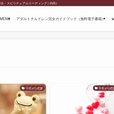
チュアルリーディング | 内田八千代 official site
MENU
アダルトチルドレン完全ガイドブック（無料電子書籍）
不安ゼロ恋愛
不安ゼロ恋