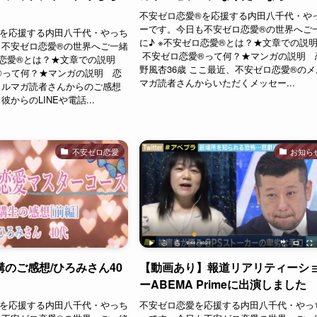
不安ゼロ恋愛®︎を応援する内田八千代・や
ーです。今日も不安ゼロ恋愛®︎の世界へご
︎を応援する内田八千代・やっち
に♪ ※不安ゼロ恋愛®︎とは？★文章での説
不安ゼロ恋愛®︎の世界へご一緒
不安ゼロ恋愛®︎って何？★マンガの説明 
ロ恋愛®︎とは？★文章での説明
野風杏36歳 ここ最近、不安ゼロ恋愛®︎のメ
︎って何？★マンガの説明 恋
マガ読者さんからいただくメッセー...
メルマガ読者さんからのご感想
からのLINEや電話...
不安ゼロ恋愛
お知ら
のご感想/ひろみさん40
【動画あり】報道リアリティーシ
ーABEMA Primeに出演しました
︎を応援する内田八千代・やっち
不安ゼロ恋愛を応援する内田八千代・やっ