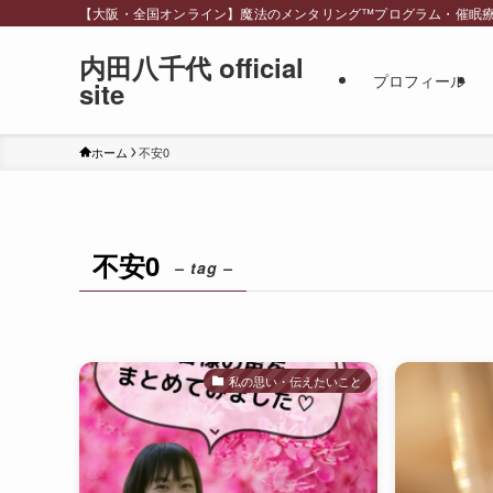
【大阪・全国オンライン】魔法のメンタリング™︎プログラム・催眠療法・スピリ
内田八千代 official
プロフィール
site
ホーム
不安0
不安0
– tag –
私の思い・伝えたいこと