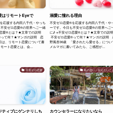
はリモートEyeで
溺愛に憧れる理由
︎を応援する内田八千代・やっち
不安ゼロ恋愛®︎を応援する内田八千代・や
不安ゼロ恋愛®︎の世界へご一緒
ーです。今日も不安ゼロ恋愛®︎の世界へご
ロ恋愛®︎とは？★文章での説明
に♪ ※不安ゼロ恋愛®︎とは？★文章での説
︎って何？★マンガの説明 恋
不安ゼロ恋愛®︎って何？★マンガの説明 
今日は、リモート恋愛について書
野風杏36歳 「愛されたら愛せる」につい
モート恋愛とは、会...
メルマガに書いてみたら、ご感想が...
不安ゼロ恋愛
私の思い・伝えたいこ
ジティブにゲンナリしち
カウンセラーになりたいなら