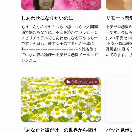
しあわせになりたいのに
リモート恋愛
もうこんなのイヤ！つらい恋、つらい人間関
不安ゼロ恋愛®
係で悩むあなたに。不安を溶かすセラピー＆
ーです。今日も
スピリチュアルでしあわせになる♡やっちー
に♪ ※不安ゼ
です！今日も、愛す女子の世界へご一緒に
不安ゼロ恋愛®
♪=======================〜誰も教え
野風杏36歳 
ていない愛の論理〜不安ゼロ恋愛メールマガ
いてみます。リ
ジンこ...
心理/ゆるリスト®︎
「あなたと彼だけ」の世界から抜け
パッと見ポ