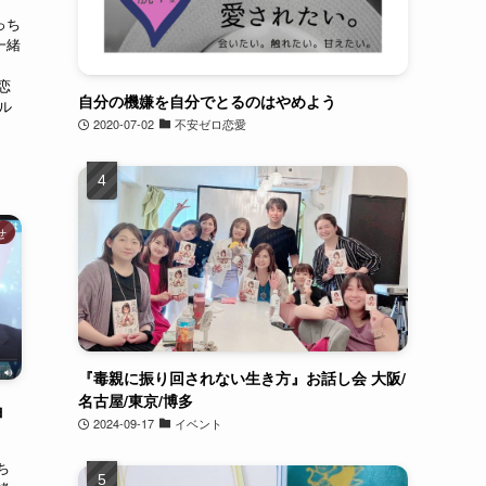
っち
一緒
明
恋
自分の機嫌を自分でとるのはやめよう
ル
2020-07-02
不安ゼロ恋愛
せ
『毒親に振り回されない生き方』お話し会 大阪/
名古屋/東京/博多
ョ
2024-09-17
イベント
ち