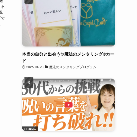
緒
 不
風
ビで
.
本当の自分と出会う✨魔法のメンタリング®︎カー
ド
2025-04-23
魔法のメンタリングプログラム