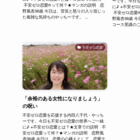
ーです。今日も
不安ゼロ恋愛®︎って何？★マンガの説明 恋
に♪ ※不安ゼ
野風杏36歳 今日は、苦笑と怒りの入り混じっ
不安ゼロ恋愛®
た複雑な気持ちのやっちーです。 ...
野風杏36歳 
コース受講のご
不安ゼロ恋愛
「余裕のある女性になりましょう」
の呪い
不安ゼロ恋愛を応援する内田八千代・やっち
ーです。今日も不安ゼロ恋愛の世界へご一緒
に♪ ※不安ゼロ恋愛とは？★文章での説明 不
安ゼロ恋愛って何？★マンガの説明 恋野風
杏36歳 今日は、恋愛の心構えとして、恋愛テ