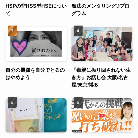
HSPの非HSS型HSEについ
魔法のメンタリング®︎プロ
て
グラム
自分の機嫌を自分でとるの
『毒親に振り回されない生
はやめよう
き方』お話し会 大阪/名古
屋/東京/博多