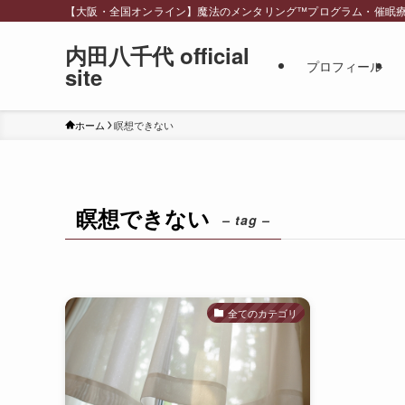
【大阪・全国オンライン】魔法のメンタリング™︎プログラム・催眠療法・スピリ
内田八千代 official
プロフィール
site
ホーム
瞑想できない
瞑想できない
– tag –
全てのカテゴリ