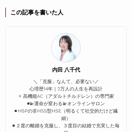
この記事を書いた人
内田 八千代
＼「克服」なんて、必要ない／
心理歴14年｜2万人の人生を再設計
✧ 高機能AC（アダルトチルドレン）の専門家
◾️💫運命が変わる💫オンラインサロン
◾️ HSPの非HSS型HSE（明るくて社交的だけど繊
細）
◾️ ２度の離婚を克服し、３度目の結婚で充実した毎