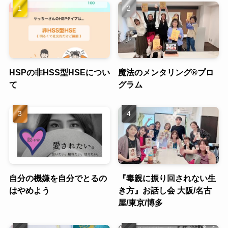
HSPの非HSS型HSEについ
魔法のメンタリング®︎プロ
て
グラム
自分の機嫌を自分でとるの
『毒親に振り回されない生
はやめよう
き方』お話し会 大阪/名古
屋/東京/博多