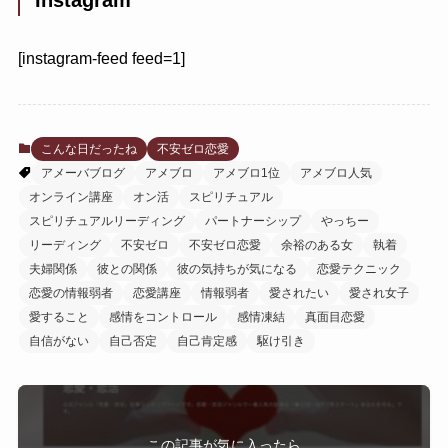
Instagram
[instagram-feed feed=1]
こんな日だったね
不安ゼロ恋愛
アメーバブログ
アメブロ
アメブロ1位
アメブロ人気
オンライン講座
オン活
スピリチュアル
スピリチュアルリーディング
パートナーシップ
やっちー
リーディング
不安ゼロ
不安ゼロ恋愛
余裕のある女
執着
夫婦関係
彼との関係
彼の気持ちが気になる
恋愛テクニック
恋愛の情報弱者
恋愛講座
情報弱者
愛されたい
愛され女子
愛すること
感情をコントロール
感情凍結
真面目恋愛
自信がない
自己否定
自己肯定感
駆け引き
この記事が気に入ったら