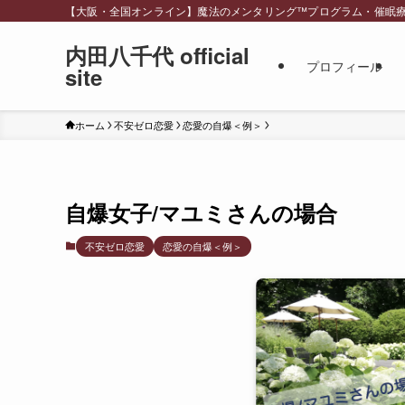
【大阪・全国オンライン】魔法のメンタリング™︎プログラム・催眠療法・スピリ
内田八千代 official
プロフィール
site
ホーム
不安ゼロ恋愛
恋愛の自爆＜例＞
自爆女子/マユミさんの場合
不安ゼロ恋愛
恋愛の自爆＜例＞