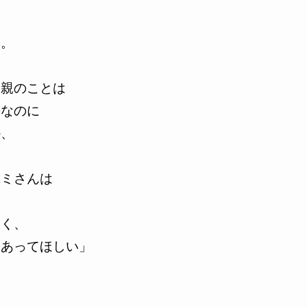
り。
父親のことは
のなのに
か、
ユミさんは
なく、
きあってほしい」