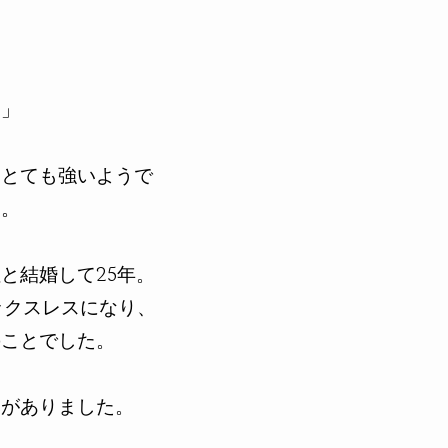
ょ」
はとても強いようで
た。
と結婚して25年。
ックスレスになり、
のことでした。
みがありました。