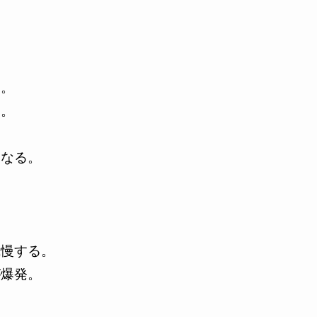
り
う。
い。
くなる。
」
我慢する。
が爆発。