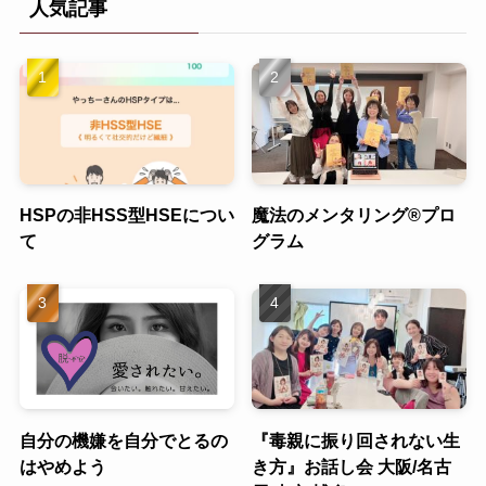
人気記事
HSPの非HSS型HSEについ
魔法のメンタリング®︎プロ
て
グラム
自分の機嫌を自分でとるの
『毒親に振り回されない生
はやめよう
き方』お話し会 大阪/名古