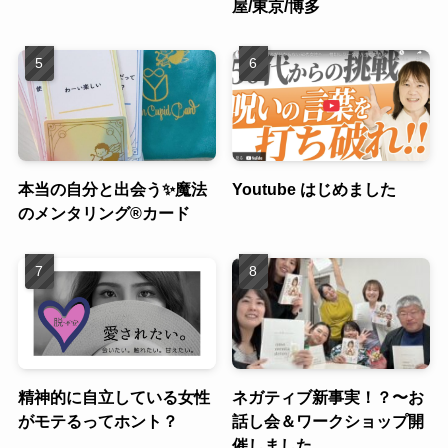
屋/東京/博多
本当の自分と出会う✨魔法
Youtube はじめました
のメンタリング®︎カード
精神的に自立している女性
ネガティブ新事実！？〜お
がモテるってホント？
話し会＆ワークショップ開
催しました